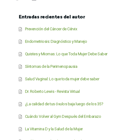
Entradas recientes del autor
Prevención del Cáncer de Cérvix
Endometriosis: Diagnóstico y Manejo
Quistes y Miomas: Lo que Toda Mujer Debe Saber
Síntomas de la Perimenopausia
Salud Vaginal: Lo que toda mujer debe saber
Dr. Roberto Lewis - Revista Virtual
¿La calidad de tus óvulos baja luego de los 35?
Cuándo Volver al Gym Después del Embarazo
La Vitamina D y la Salud de la Mujer