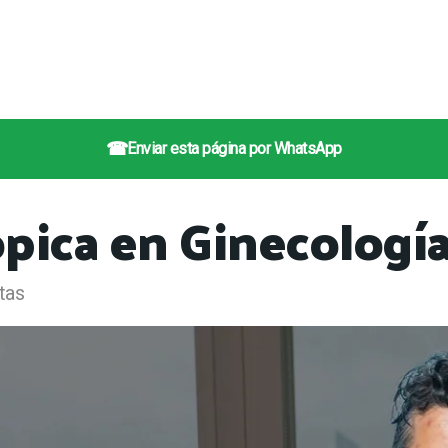
☎
Enviar esta página por WhatsApp
ópica en Ginecologí
tas