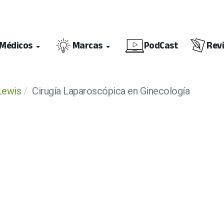
Médicos
Marcas
PodCast
Rev
Lewis
Cirugía Laparoscópica en Ginecología