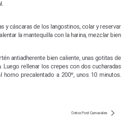
l.
as y cáscaras de los langostinos, colar y reservar
Calentar la mantequilla con la harina, mezclar bien
rtén antiadherente bien caliente, unas gotitas de
a. Luego rellenar los crepes con dos cucharadas
al horno precalentado a 200º, unos 10 minutos.
Detox Post Carnavales