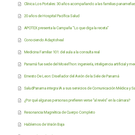
Clínica Los Portales: 30 años acompañando a las familias panameña
20 años de Hospital Pacífica Salud
APOTEX presenta la Campaña "Lo que diga la receta"
Conociendo Adaptoheal
Medicina Familiar 101: del aula a la consulta real
Panamá fue sede del MoxieThon: ingeniería, inteligencia artificial y me
Ernesto De Leon: Diseñador del Avión de la Sele de Panamá
SaludPanama integra IA a sus servicios de Comunicación Médica y S
¿Por qué algunas personas prefieren verse “al revés” en la cámara?
Resonancia Magnética de Cuerpo Completo
Hablemos de Visión Baja