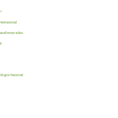
a?
nternacional
ansformar vidas
á
cológico Nacional