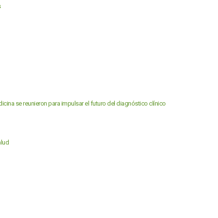
s
dicina se reunieron para impulsar el futuro del diagnóstico clínico
alud