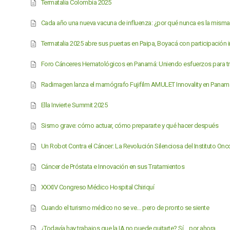
Termatalia Colombia 2025
Cada año una nueva vacuna de influenza: ¿por qué nunca es la mism
Termatalia 2025 abre sus puertas en Paipa, Boyacá con participación i
Foro Cánceres Hematológicos en Panamá: Uniendo esfuerzos para tr
Radimagen lanza el mamógrafo Fujifilm AMULET Innovality en Panam
Ella Invierte Summit 2025
Sismo grave: cómo actuar, cómo prepararte y qué hacer después
Un Robot Contra el Cáncer: La Revolución Silenciosa del Instituto On
Cáncer de Próstata e Innovación en sus Tratamientos
XXXIV Congreso Médico Hospital Chiriquí
Cuando el turismo médico no se ve… pero de pronto se siente
¿Todavía hay trabajos que la IA no puede quitarte? Sí… por ahora.