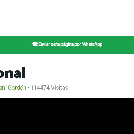
☎
Enviar esta página por WhatsApp
onal
vani Gordón
114474 Visitas