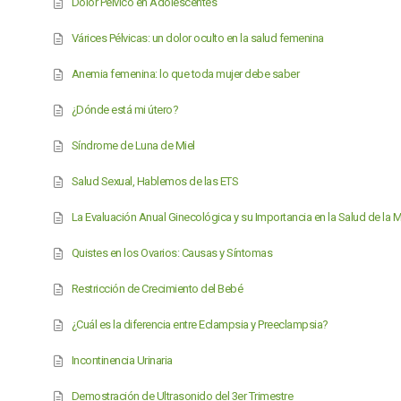
Dolor Pélvico en Adolescentes
Várices Pélvicas: un dolor oculto en la salud femenina
Anemia femenina: lo que toda mujer debe saber
¿Dónde está mi útero?
Síndrome de Luna de Miel
Salud Sexual, Hablemos de las ETS
La Evaluación Anual Ginecológica y su Importancia en la Salud de la M
Quistes en los Ovarios: Causas y Síntomas
Restricción de Crecimiento del Bebé
¿Cuál es la diferencia entre Eclampsia y Preeclampsia?
Incontinencia Urinaria
Demostración de Ultrasonido del 3er Trimestre