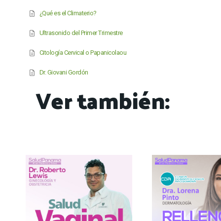
¿Qué es el Climaterio?
Ultrasonido del Primer Trimestre
Citología Cervical o Papanicolaou
Dr. Giovani Gordón
Ver también: