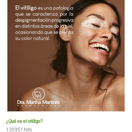
¿Qué es el vitíligo?
135951 hits