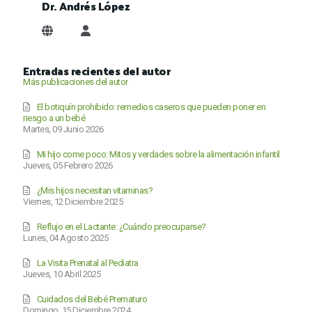
Dr. Andrés López
Dr. Andrés López
Entradas recientes del autor
Más publicaciones del autor
El botiquín prohibido: remedios caseros que pueden poner en
riesgo a un bebé
Martes, 09 Junio 2026
Mi hijo come poco: Mitos y verdades sobre la alimentación infantil
Jueves, 05 Febrero 2026
¿Mis hijos necesitan vitaminas?
Viernes, 12 Diciembre 2025
Reflujo en el Lactante: ¿Cuándo preocuparse?
Lunes, 04 Agosto 2025
La Visita Prenatal al Pediatra
Jueves, 10 Abril 2025
Cuidados del Bebé Prematuro
Domingo, 15 Diciembre 2024