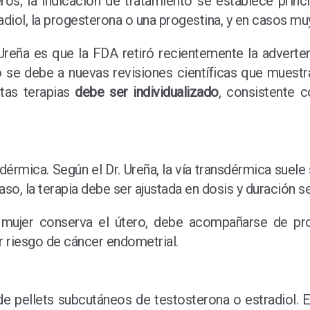
os; la indicación de tratamiento se establece prin
diol, la progesterona o una progestina, y en casos muy
reña es que la FDA retiró recientemente la adverte
 se debe a nuevas revisiones científicas que muestr
stas terapias
debe ser individualizado
, consistente 
érmica. Según el Dr. Ureña, la vía transdérmica suele 
aso, la terapia debe ser ajustada en dosis y duración s
a mujer conserva el útero, debe acompañarse de pro
riesgo de cáncer endometrial.
de pellets subcutáneos de testosterona o estradiol. E