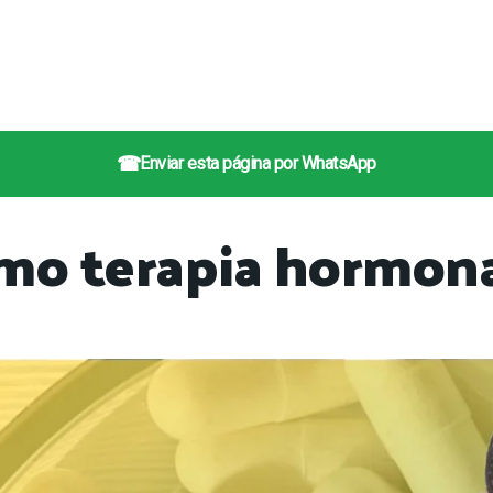
☎
Enviar esta página por WhatsApp
omo terapia hormon