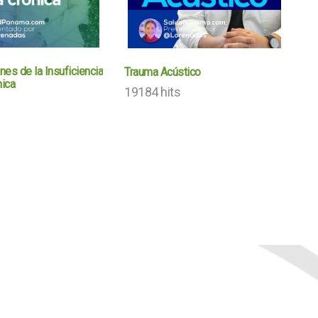
es de la Insuficiencia
Trauma Acústico
ica
19184 hits