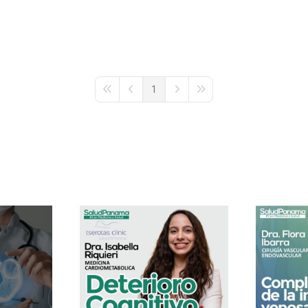
1
First Page
Previous Page
Next Page
Last Page