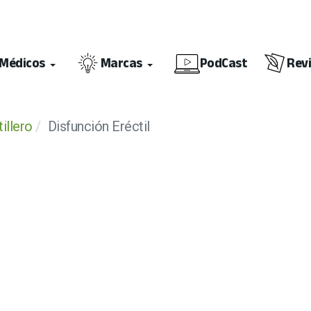
Médicos
Marcas
PodCast
Rev
illero
Disfunción Eréctil