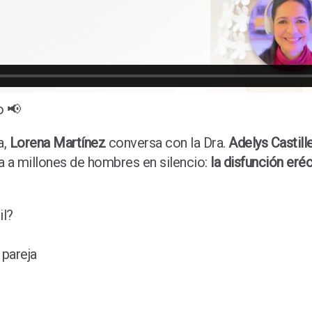
o 📢
a,
Lorena Martínez
conversa con la Dra.
Adelys Castill
a a millones de hombres en silencio:
la disfunción eréc
il?
 pareja