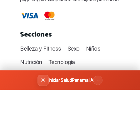
Secciones
Belleza y Fitness
Sexo
Niños
Nutrición
Tecnología
Eventos y Celebraciones
Hombre
→
Iniciar SaludPanama IA
Mujer
Estilo de Vida
Turismo Médico
Familia y Comunidad
Recetas y Gastronomía
Salud Dental