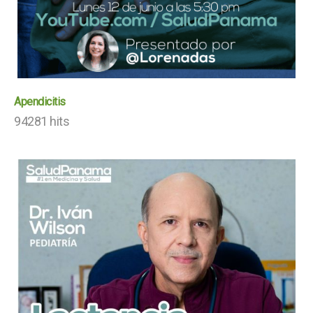
Apendicitis
94281 hits