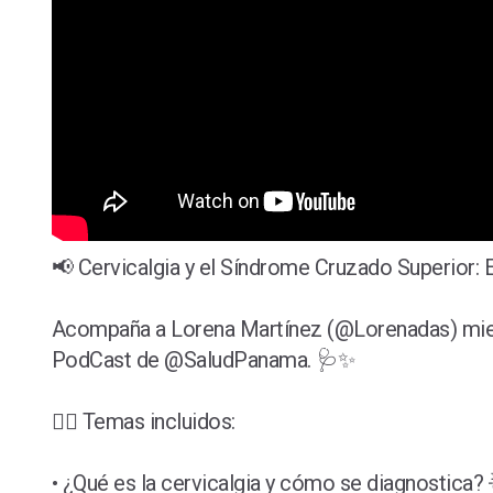
📢 Cervicalgia y el Síndrome Cruzado Superior: En
Acompaña a Lorena Martínez (@Lorenadas) mientras
PodCast de @SaludPanama. 🩺✨
👩‍⚕️ Temas incluidos:
• ¿Qué es la cervicalgia y cómo se diagnostica? 