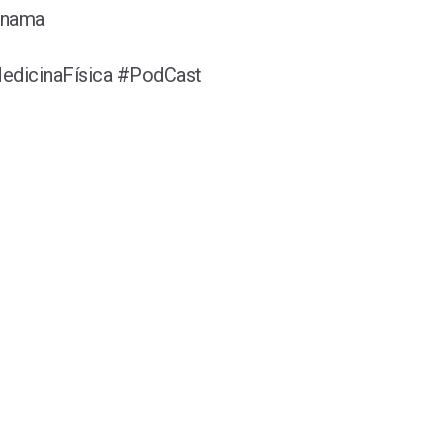
panama
MedicinaFísica #PodCast