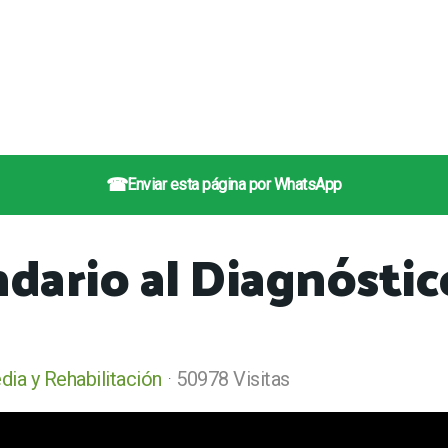
☎
Enviar esta página por WhatsApp
ndario al Diagnósti
ia y Rehabilitación
50978 Visitas