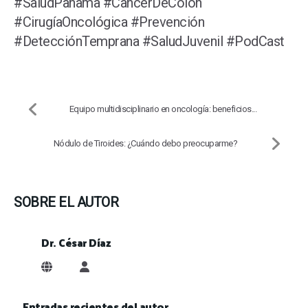
#SaludPanama #CancerDeColon
#CirugíaOncológica #Prevención
#DetecciónTemprana #SaludJuvenil #PodCast
Equipo multidisciplinario en oncología: beneficios...
Nódulo de Tiroides: ¿Cuándo debo preocuparme?
SOBRE EL AUTOR
Dr. César Díaz
Dr. César Díaz
Entradas recientes del autor