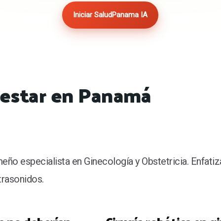
Iniciar SaludPanama IA
enestar en Panamá
ño especialista en Ginecología y Obstetricia. Enfatiza
trasonidos.