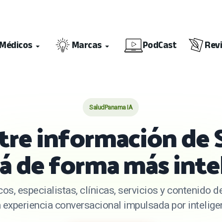
Médicos
Marcas
PodCast
Rev
SaludPanama IA
re información de 
 de forma más inte
os, especialistas, clínicas, servicios y contenido
experiencia conversacional impulsada por inteligenc