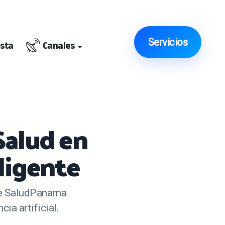
Servicios
ista
Canales
Salud en
ligente
 de SaludPanama
ia artificial.